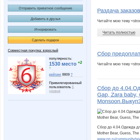
@аленка@
Afroditt
Отправить приватное сообщение
Раздача заказов
Добавить в друзья
Читайте мою тему <stro
Игнорировать
FBunny
Fitilka
Читать полностью
Сделать подарок
Совместная покупка: взрослый
Сбор предоплат
Katarin@
Knita
популярность:
+2
1530 место
Читайте мою тему <str
↑
рейтинг
8809
?
Привилегированный
Magdelina
Mansuri
пользователь
6
Сбор до 4.04.Од
уровня
Gap, Zara baby, 
Monsoon.Выкуп35
Nata100
Nayad
Сбор до 4.04.Одежда дл
Mother Bear, Guess, The
www.nn.ru/community/sp/de