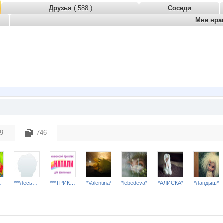
Друзья
( 588 )
Соседи
Мне нра
9
746
я***
***Леська***
***ТРИКОТАЖ НАТАЛИ***
*Valentina*
*lebedeva*
*АЛИСКА*
*Ландыш*