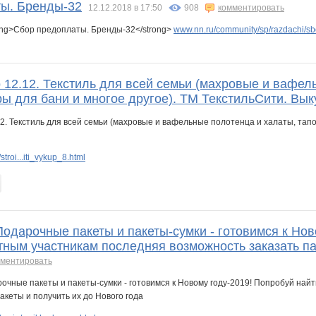
ы. Бренды-32
12.12.2018 в 17:50
908
комментировать
ong>Сбор предоплаты. Бренды-32</strong>
www.nn.ru/community/sp/razdachi/sb
 12.12. Текстиль для всей семьи (махровые и вафел
ы для бани и многое другое). ТМ ТекстильСити. Вык
troi...iti_vykup_8.html
Подарочные пакеты и пакеты-сумки - готовимся к Но
тным участникам последняя возможность заказать па
мментировать