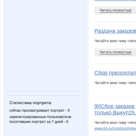
Pooh2000
Pris
Читать полностью
Tau
Temza
Раздача заказов
Читайте мою тему <stro
Читать полностью
agafya
angel22
Сбор предоплат
Читайте мою тему <str
cornflour
eamart
Статистика портрета:
[b]Сбор заказов
julia11021986
julikshe
сейчас просматривают портрет - 0
только.Выкуп25.
зарегистрированные пользователи
посетившие портрет за 7 дней - 0
Читайте мою тему <str
www.nn.ru/community/sp/d