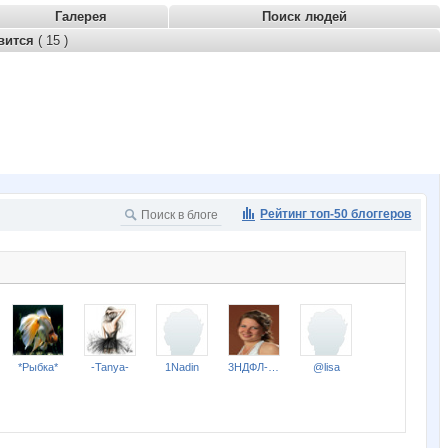
Галерея
Поиск людей
вится
( 15 )
Рейтинг топ-50 блоггеров
*Рыбка*
-Tanya-
1Nadin
3НДФЛ-НН
@lisa