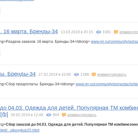
tavochka
Pugovk@
Rakushka
Ramzilla
Roztina
Sc@rlet
Six
Ulay
VerukSa
Vesna-Krasna
Vick
Vienna
Vinogradinka
. 16 марта. Бренды-34
13.03.2019 в 20:15
1081
комменти
ng>Раздача заказов. 16 марта. Бренды-34</strong>
www.nn.ru/community/sp/ra
77
ardnaskela
avt-nat
ayrishka
babytop
banket
bastetcat
ы. Бренды-34
27.02.2019 в 10:06
1288
комментировать
ong>Сбор предоплаты. Бренды-34</strong>
y
elenkasar
exitoso
flisa
www.nn.ru/community/sp/razdachi/sb
gorjulval
homo4ka
ilium
 до 04.03. Одежда для детей. Популярная ТМ комбине
r
jylya
kamin555
katring
kleines
klelena
kurtnn
[/b]
26.02.2019 в 12:49
904
комментировать
ong>
Сбор заказов до 04.03. Одежда для детей. Популярная ТМ комбинезонов
eti/...olkovykup25.html