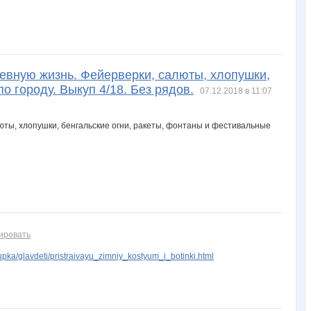
невную жизнь. Фейерверки, салюты, хлопушки,
 городу. Выкуп 4/18. Без рядов.
07.12.2018 в 11:07
ировать
ka/glavdeti/pristraivayu_zimniy_kostyum_i_botinki.html