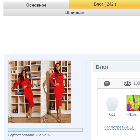
Блог
( 242 )
Основное
Шпионаж
Блог
108
&&&
***Калери
Посмотреть ещё
Портрет заполнен на 52 %