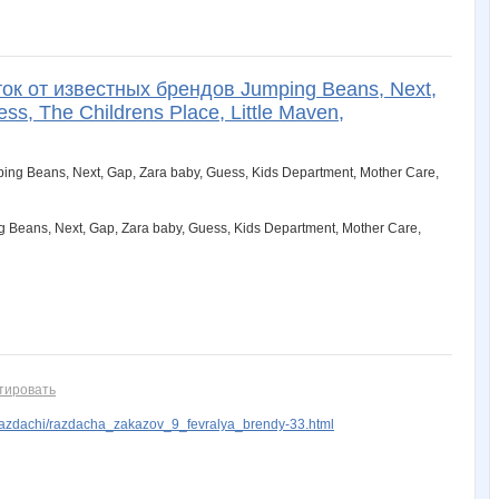
nades
nadia8304
napap
nastya*
natsys
к от известных брендов Jumping Beans, Next,
radistka_kat.85
rihanna
sorok@
tanjushok
tanyadanya
s, The Childrens Place, Little Maven,
нино к
ольг
пандра-21
солнышко :-)
сова69
ans, Next, Gap, Zara baby, Guess, Kids Department, Mother Care,
Дашуленька
Джасти
ДЖОЙС71
Елена АЛ
Елена Понарошку
тировать
Ирна
ИзЮмрудинк@
ИРИША И
К@лерия
Катюлич
azdachi/razdacha_zakazov_9_fevralya_brendy-33.html
Лана2212
ЛенаСветлая
Лепесток Лотоса
Мамахуана
Манадринка