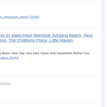
or_predoplaty_brendy-33.html
НикВик
Ниж-ка
Нэти
НАТИК@
ОкаЛеди
к от известных брендов Jumping Beans, Next,
s, The Childrens Place, Little Maven,
Жутко симпотишная
Валя
ВаляГаля
Ве*$т*!@
Весна29.04
ans, Next, Gap, Zara baby, Guess, Kids Department, Mother Care,
place_litt.html
ировать