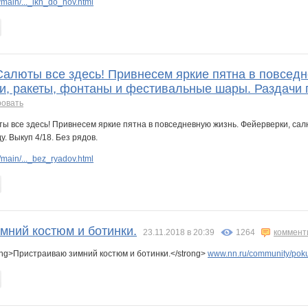
main/..._ikh_do_nov.html
 Салюты все здесь! Привнесем яркие пятна в повсед
и, ракеты, фонтаны и фестивальные шары. Раздачи по
ровать
main/..._bez_ryadov.html
мний костюм и ботинки.
23.11.2018 в 20:39
1264
коммент
ong>Пристраиваю зимний костюм и ботинки.</strong>
www.nn.ru/community/pokup