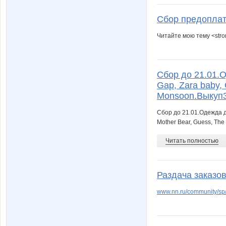
Сбор предоплат
Читайте мою тему <str
Марияетг
Маша-
Сбор до 21.01.О
Gap, Zara baby, 
ОльгаМ
Плод
Monsoon.Выкуп3
Сбор до 21.01.Одежда д
Mother Bear, Guess, The
Зиминка
Эгоист
Читать полностью
Раздача заказов
www.nn.ru/community/sp