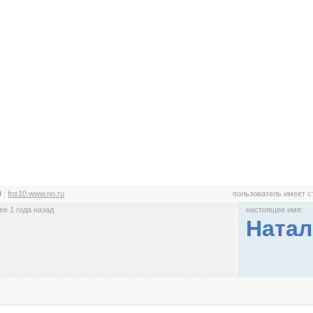
0
:
fns10.www.nn.ru
пользователь имеет 
е 1 года назад
настоящее имя:
Натал