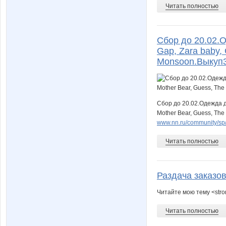
lediX
lenan
Читать полностью
Сбор до 20.02.О
natulenok
nayane
Gap, Zara baby, 
Monsoon.Выкуп3
timomass
veru
Сбор до 20.02.Одежда д
Mother Bear, Guess, The
www.nn.ru/community/sp/de
Юлии
Юлия-Н
Читать полностью
Раздача заказо
ЕвгенияМВ
Фаина
Читайте мою тему <stro
Читать полностью
Катти на Бугатти
Колори