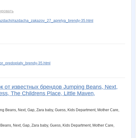
BooBoo
Bravo*
Daylight_Dancer
Demanoid
ElenaKy
ировать
azdachi/razdacha_zakazov_27_aprelya_brendy-35.html
Iskra_Vesna
Janny-52
Julliete
KUZU
Kasy
Lerunya
Lodekaterina
Lolochka)
Lonza
MACKOTT
or_predoplaty_brendy-35.html
NADA77-77
NAd123
NFSonata
NONKA
Nastya_Ts
 от известных брендов Jumping Beans, Next,
s, The Childrens Place, Little Maven,
Olgs
Panterka@
Passion1985
Pink Rabbit
Polina28
ns, Next, Gap, Zara baby, Guess, Kids Department, Mother Care,