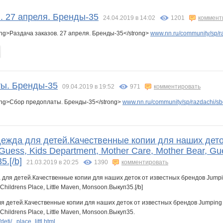
a
AlisaFox
Ameliss
AnnaSi
Arhidea
Barbariss
BlonMi
. 27 апреля. Бренды-35
24.04.2019 в 14:02
1201
коммент
ng>Раздача заказов. 27 апреля. Бренды-35</strong>
www.nn.ru/community/sp/r
Gnome6666
Gulina
Gunita
Helenna
Herbal
IrinaKolc
ы. Бренды-35
09.04.2019 в 19:52
971
комментировать
Ksuha-kozochka
Ksynechka
Ksyuha
LANA111
LIKA B
Lenuik
ong>Сбор предоплаты. Бренды-35</strong>
www.nn.ru/community/sp/razdachi/sb
k
Mara-M
Maria Stern
Marta Kauffman
Mary23
MushroomOFF
Myslena
ежда для детей.Качественные копии для наших деток
Guess, Kids Department, Mother Care, Mother Bear, Gues
.[/b]
21.03.2019 в 20:25
1390
комментировать
a3881
Nesti777
Nikkkki
Nuysha1902
OlPar
Oleskya
Olga Shark
я детей.Качественные копии для наших деток от известных брендов Jumping Bea
 Childrens Place, Little Maven, Monsoon.Выкуп35.
ti/...place_littl.html