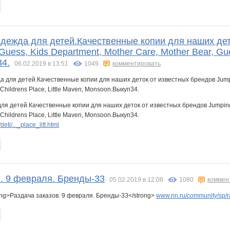
lenchezz
lexsa08
lora_d
mamba5
margret
marsik
дежда для детей.Качественные копии для наших дето
neron106
oks-moks
oksya
p4elka52
peppy
pisklikkk
Guess, Kids Department, Mother Care, Mother Bear, Gues
4.
06.02.2019 в 13:51
1049
комментировать
nchicnn
wild kitty
zhenja27
бука!
бэста
маняш@
нана1
ля детей.Качественные копии для наших деток от известных брендов Jumping Be
 Childrens Place, Little Maven, Monsoon.Выкуп34.
ti/..._place_litt.html
.Н
Алла1
Анютка@
АНЖЕЛК@
Белая орхидея
БелочкаНН
Цветок Лотосс
в. 9 февраля. Бренды-33
05.02.2019 в 12:08
1080
коммен
Геленька
Гения
Глухова Юлия
ГришЮля
Хелена2010
Ицзин
ng>Раздача заказов. 9 февраля. Бренды-33</strong>
www.nn.ru/community/sp/r
т
Крупнова
Ксю-ксюн
КсанОк
КР@ЛЯ
Лёлишна@
Лана-Краса