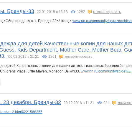
ы. Бренды-33
22.01.2019 в 13:13
1292
комментировать
ong>Сбор предоплаты. Бренды-33</strong>
www.nn.ru/community/sp/razdachi/sb
простокваша
Мил@н@
Миссис Крюк
Мякиша
МЯКУШКАА
Н.В.Ш
Надюшечка
дежда для детей.Качественные копии для наших дето
Guess, Kids Department, Mother Care, Mother Bear, Gues
ожорка
Яна)
Садик
Санторини
Светуля24
СЛ@ДЕНЬК@Я
Тайота
3.
06.01.2019 в 21:21
1261
комментировать
ля детей.Качественные копии для наших деток от известных брендов Jumping Be
 Childrens Place, Little Maven, Monsoon.Выкуп33.
www.nn.ru/community/sp/deti/..._
Чучело-Мяучело
. 23 декабря. Бренды-32
20.12.2018 в 11:21
984
коммент
/razda...2.html#221568355