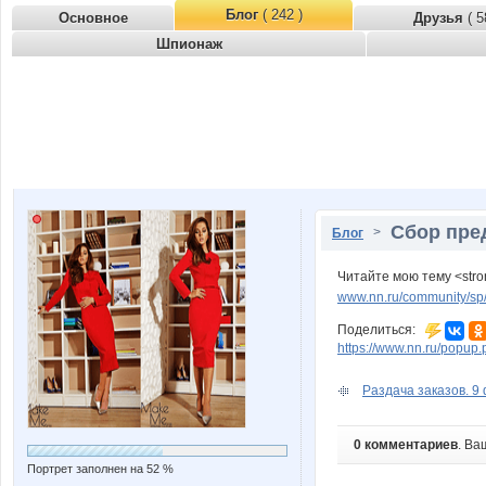
Блог
( 242 )
Основное
Друзья
( 5
Шпионаж
Сбор пре
>
Блог
Читайте мою тему <str
www.nn.ru/community/sp/
Поделиться:
https://www.nn.ru/pop
Раздача заказов. 9
0 комментариев
. Ва
Портрет заполнен на 52 %