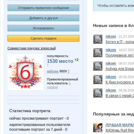
Чтобы оставлять ко
Отправить приватное сообщение
Добавить в друзья
Новые записи в бл
Игнорировать
nikom
21.07.202
Сделать подарок
Хотел в IT - поп
Совместная покупка: взрослый
nikom
18.07.202
Полдневное лет
популярность:
+2
1530 место
nikom
08.07.202
↑
Азбука для Бура
рейтинг
8809
?
nikom
05.06.202
Привилегированный
К Дню русского 
пользователь
6
уровня
nikom
05.06.202
В связи с пмэф-
Статистика портрета:
Популярные за не
сейчас просматривают портрет - 0
зарегистрированные пользователи
ЛУЧШАЯ МАРК
посетившие портрет за 7 дней - 0
[b]Обувь Ralf Ri